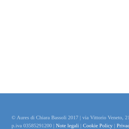
© Aures di Chiara Bassoli 2017 | via Vittorio Veneto, 
p.iva 03585291200 |
Note legali
|
Cookie Policy
|
Priva