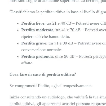
mostrano soglie di audizione superiori ai 20 decibel, po
Classifichiamo la perdita uditiva in base al livello di gra
Perdita lieve
: tra 21 e 40 dB – Potresti avere di
Perdita moderata
: tra 41 e 70 dB – Potresti ave
ripetere ciò che hanno detto.
Perdita grave
: tra 71 e 90 dB – Potresti avere d
conversazione normale.
Perdita profonda
: oltre 90 dB – Potresti percepi
affatto.
Cosa fare in caso di perdita uditiva?
Se comprometti l’udito, agisci tempestivamente.
Inizia consultando un audiologo, che valuterà la tua situ
perdita uditiva, gli apparecchi acustici possono rapprese