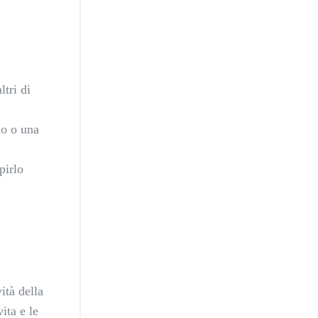
ltri di
lo o una
pirlo
ità della
ita e le