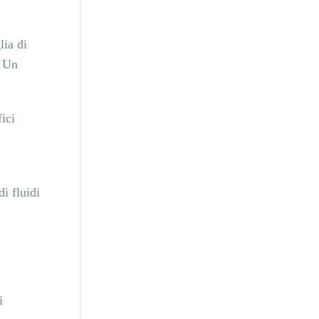
lia di
. Un
fici
i fluidi
i