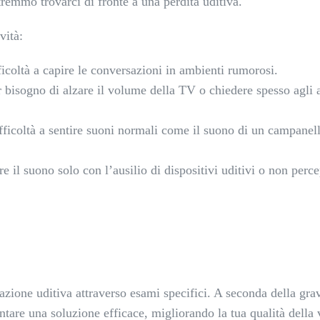
tremmo trovarci di fronte a una perdita uditiva.
vità:
fficoltà a capire le conversazioni in ambienti rumorosi.
r bisogno di alzare il volume della TV o chiedere spesso agli a
ifficoltà a sentire suoni normali come il suono di un campanel
re il suono solo con l’ausilio di dispositivi uditivi o non perce
azione uditiva attraverso esami specifici. A seconda della grav
ntare una soluzione efficace, migliorando la tua qualità della v