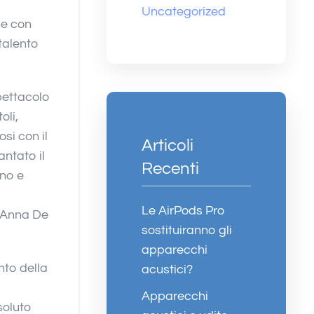
Uncategorized
ne con
 talento
pettacolo
oli,
si con il
Articoli
ntato il
Recenti
ano e
Le AirPods Pro
i Anna De
sostituiranno gli
apparecchi
nto della
acustici?
Apparecchi
soluto