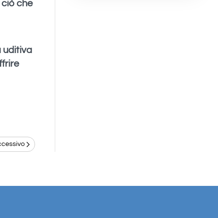
 ciò che
 uditiva
frire
ccessivo