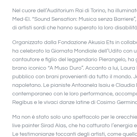
Nel cuore dell’Auditorium Rai di Torino, ha illumin
Med-El. “Sound Sensation: Musica senza Barriere”
di artisti sordi che hanno superato la loro disabilità
Organizzato dalla Fondazione Akusia Ets in collab
ha celebrato la Giornata Mondiale dell’Udito con un
cantautore e figlio del leggendario Pierangelo, ha
brano iconico “A Muso Duro”. Accanto a lui, Laura 
pubblico con brani provenienti da tutto il mondo. Jo
napoletano. Le pianiste Antoanela Isaiu e Claudia 
contemporaneo con le loro performance, accompagn
Regibus e le vivaci danze latine di Cosimo Germin
Ma non è stato solo uno spettacolo per le orecchie. I
live painter Sirad Alas, che ha catturato l’energia
Le testimonianze toccanti degli artisti, come quel