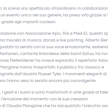
ato la scena uno spettacolo straordinario in collaborazio
, un evento unico
nel suo genere, ha preso vita grazie al
 grazie agli impianti cocleari.
orazione con Associazione Apic, Rai e Med-El, questo s
a miscela di musica, danza e live painting. Alberto Bert
 guidato la serata con la sua voce emozionante, esibendo
Korhonen, cantante finlandese della band Satuo, ha inca
nas Pietersteiner ha invece esplorato il repertorio itali
Mangione hanno trasportato il pubblico tra classico e
ate dall’oboista Russel Tyler. I movimenti eleganti d
ario hanno reso la serata ancora più coinvolgente.
 gesti e i suoni si sono trasformati in arte grazie al tale
 e l’emozione del momento con le sue creazioni.
la di Claudia Mangione che ha riacquistato l’orecchio as