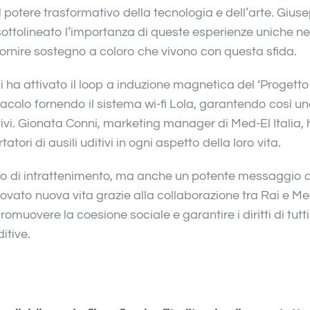
il potere trasformativo della tecnologia e dell’arte. Gius
ottolineato l’importanza di queste esperienze uniche ne
ornire sostegno a coloro che vivono con questa sfida.
 Rai ha attivato il loop a induzione magnetica del ‘Progetto
tacolo fornendo il sistema wi-fi Lola, garantendo così u
ditivi. Gionata Conni, marketing manager di Med-El Italia,
tori di ausili uditivi in ogni aspetto della loro vita.
o di intrattenimento, ma anche un potente messaggio d
trovato nuova vita grazie alla collaborazione tra Rai e Me
uovere la coesione sociale e garantire i diritti di tutti 
itive.