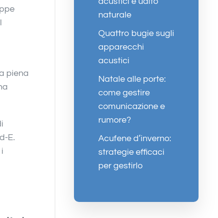
acustici e udito
eppe
naturale
l
Quattro bugie sugli
apparecchi
acustici
na piena
Natale alle porte:
 ha
come gestire
comunicazione e
rumore?
i
d-E.
Acufene d’inverno:
i
strategie efficaci
per gestirlo