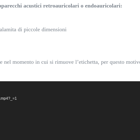
apparecchi acustici retroauricolari o endoauricolari:
calamita di piccole dimensioni
te nel momento in cui si rimuove l’etichetta, per questo motiv
IA.mp4?_=1