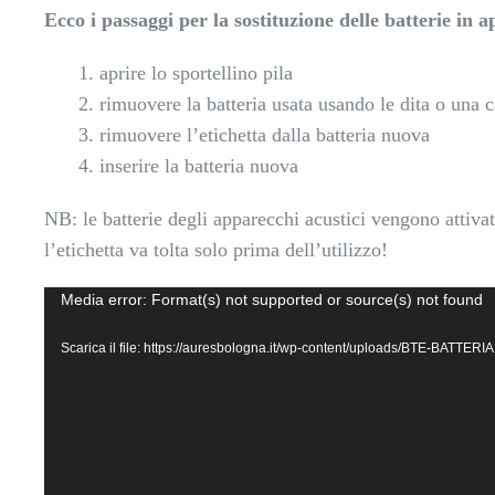
Ecco i passaggi per la sostituzione delle batterie in 
aprire lo sportellino pila
rimuovere la batteria usata usando le dita o una 
rimuovere l’etichetta dalla batteria nuova
inserire la batteria nuova
NB: le batterie degli apparecchi acustici vengono attiva
l’etichetta va tolta solo prima dell’utilizzo!
Video
Media error: Format(s) not supported or source(s) not found
Player
Scarica il file: https://auresbologna.it/wp-content/uploads/BTE-BATTER