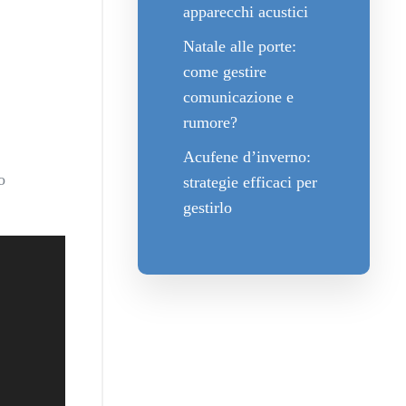
apparecchi acustici
Natale alle porte:
come gestire
comunicazione e
rumore?
Acufene d’inverno:
o
strategie efficaci per
gestirlo