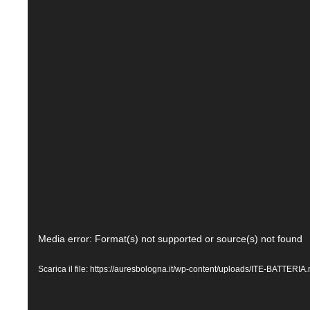
Video
Media error: Format(s) not supported or source(s) not found
Player
Scarica il file: https://auresbologna.it/wp-content/uploads/ITE-BATTERI