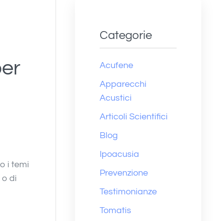
Categorie
per
Acufene
Apparecchi
Acustici
Articoli Scientifici
Blog
Ipoacusia
o i temi
Prevenzione
 o di
Testimonianze
Tomatis