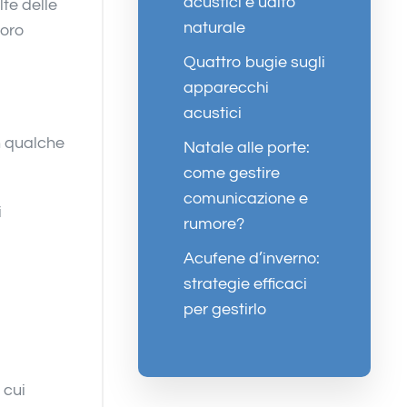
acustici e udito
te delle
naturale
loro
Quattro bugie sugli
apparecchi
acustici
n qualche
Natale alle porte:
come gestire
comunicazione e
i
rumore?
Acufene d’inverno:
strategie efficaci
per gestirlo
 cui