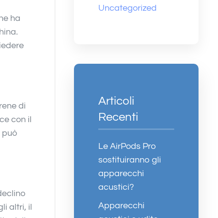
Uncategorized
che ha
hina.
iedere
Articoli
rene di
Recenti
ce con il
a può
Le AirPods Pro
sostituiranno gli
apparecchi
acustici?
declino
Apparecchi
altri, il