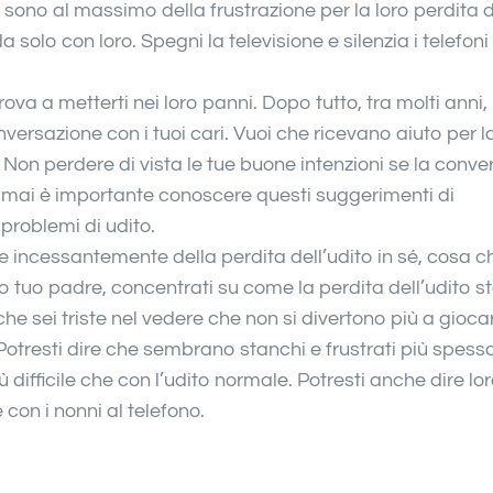
 sono al massimo della frustrazione per la loro perdita de
 solo con loro. Spegni la televisione e silenzia i telefon
ova a metterti nei loro panni. Dopo tutto, tra molti anni,
onversazione con i tuoi cari. Vuoi che ricevano aiuto per l
. Non perdere di vista le tue buone intenzioni se la conv
mai è importante conoscere questi suggerimenti di
roblemi di udito.
e incessantemente della perdita dell’udito in sé, cosa c
 tuo padre, concentrati su come la perdita dell’udito s
 che sei triste nel vedere che non si divertono più a gioca
Potresti dire che sembrano stanchi e frustrati più spess
ù difficile che con l’udito normale. Potresti anche dire l
con i nonni al telefono.