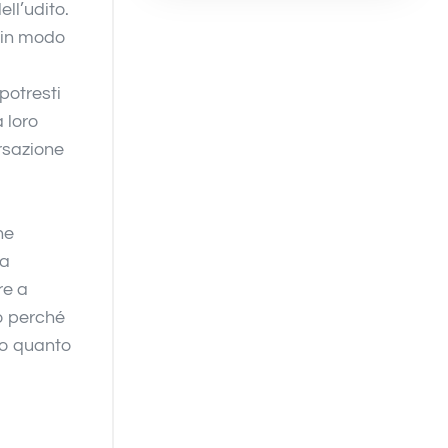
ll’udito.
i in modo
 potresti
a loro
ersazione
he
ta
re a
o perché
oro quanto