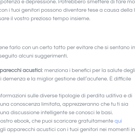
impotenza e depressione. Potrebbero smettere di fare mol
on i tuoi genitori possono diventare tese a causa della 
are il vostro prezioso tempo insieme.
ne farlo con un certo tatto per evitare che si sentano i
 seguito alcuni suggerimenti.
pparecchi acustici
: menziona i benefici per la salute degl
i demenza e la miglior gestione dell’acufene. È difficile
formazioni sulle diverse tipologie di perdita uditiva e di
o una conoscenza limitata, apprezzeranno che tu ti sia
una discussione intelligente se conosci le basi.
l nostro ebook, che puoi scaricare gratuitamente
qui
egli apparecchi acustici con i tuoi genitori nei momenti in