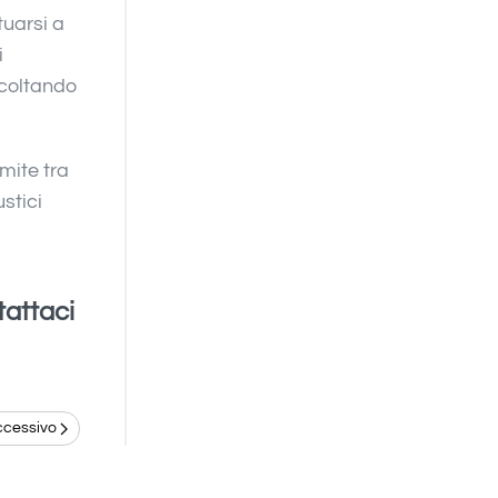
tuarsi a
i
scoltando
mite tra
stici
tattaci
ccessivo