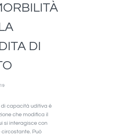
ORBILITÀ
LA
DITA DI
TO
019
 di capacità uditiva è
ione che modifica il
i si interagisce con
 circostante. Può