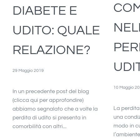
COM
DIABETE E
NEL
UDITO: QUALE
PER
RELAZIONE?
UDI
29 Maggio 2019
10 Maggio 2
In un precedente post del blog
(clicca qui per approfondire)
La perdita
abbiamo segnalato che a volte la
una condiz
perdita di udito si presenta in
modo in cu
comorbilità con altri...
l’ambiente