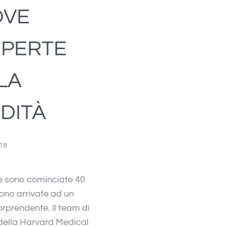
OVE
PERTE
LA
DITÀ
18
e sono cominciate 40
sono arrivate ad un
orprendente. Il team di
 della Harvard Medical