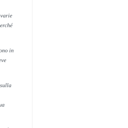
 varie
perché
ono in
eve
sulla
ua