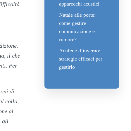
apparecchi acustici
ifficoltà
Natale alle porte:
come gestire
comunicazione e
rumore?
dizione.
Acufene d’inverno:
a, il che
strategie efficaci per
nti. Per
gestirlo
ioni di
al collo,
one al
 gli