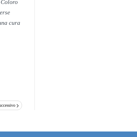
. Coloro
erse
 una cura
uccessivo