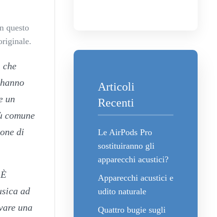
in questo
originale.
i che
i hanno
Articoli
e un
Recenti
iù comune
sone di
Le AirPods Pro
sostituiranno gli
apparecchi acustici?
 È
Apparecchi acustici e
usica ad
udito naturale
ovare una
Quattro bugie sugli