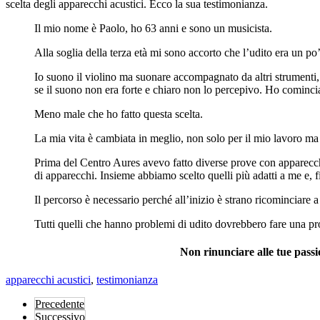
scelta degli apparecchi acustici. Ecco la sua testimonianza.
Il mio nome è Paolo, ho 63 anni e sono un musicista.
Alla soglia della terza età mi sono accorto che l’udito era un p
Io suono il violino ma suonare accompagnato da altri strumenti
se il suono non era forte e chiaro non lo percepivo. Ho cominciat
Meno male che ho fatto questa scelta.
La mia vita è cambiata in meglio, non solo per il mio lavoro ma 
Prima del Centro Aures avevo fatto diverse prove con apparecch
di apparecchi. Insieme abbiamo scelto quelli più adatti a me e, fi
Il percorso è necessario perché all’inizio è strano ricominciare a 
Tutti quelli che hanno problemi di udito dovrebbero fare una pro
Non rinunciare alle tue pass
apparecchi acustici
,
testimonianza
Precedente
Successivo