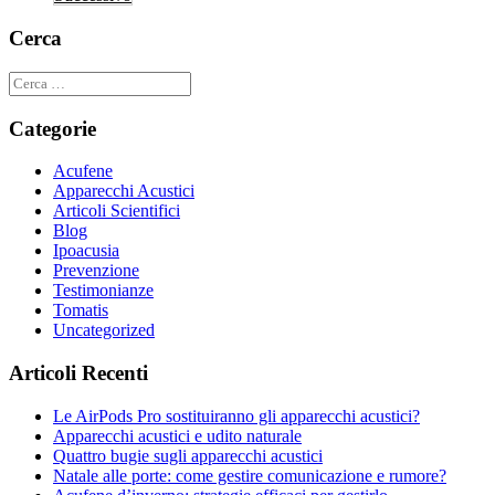
Cerca
Categorie
Acufene
Apparecchi Acustici
Articoli Scientifici
Blog
Ipoacusia
Prevenzione
Testimonianze
Tomatis
Uncategorized
Articoli Recenti
Le AirPods Pro sostituiranno gli apparecchi acustici?
Apparecchi acustici e udito naturale
Quattro bugie sugli apparecchi acustici
Natale alle porte: come gestire comunicazione e rumore?