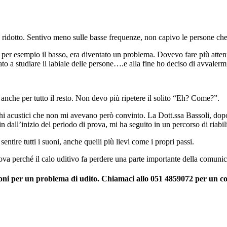
o’ ridotto. Sentivo meno sulle basse frequenze, non capivo le persone ch
, per esempio il basso, era diventato un problema. Dovevo fare più atte
o a studiare il labiale delle persone….e alla fine ho deciso di avvalerm
anche per tutto il resto. Non devo più ripetere il solito “Eh? Come?”.
i acustici che non mi avevano però convinto. La Dott.ssa Bassoli, dopo 
n dall’inizio del periodo di prova, mi ha seguito in un percorso di riabil
sentire tutti i suoni, anche quelli più lievi come i propri passi.
va perché il calo uditivo fa perdere una parte importante della comunicaz
ioni per un problema di udito. Chiamaci allo 051 4859072 per un con