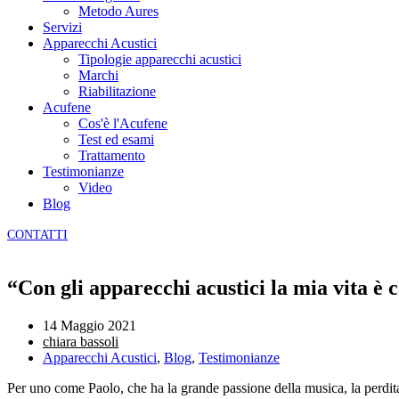
Metodo Aures
Servizi
Apparecchi Acustici
Tipologie apparecchi acustici
Marchi
Riabilitazione
Acufene
Cos'è l'Acufene
Test ed esami
Trattamento
Testimonianze
Video
Blog
CONTATTI
“Con gli apparecchi acustici la mia vita è
14 Maggio 2021
chiara bassoli
Apparecchi Acustici
,
Blog
,
Testimonianze
Per uno come Paolo, che ha la grande passione della musica, la perdita