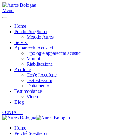
Menu
Home
Perchè Sceglierci
Metodo Aures
Servizi
Apparecchi Acustici
Tipologie apparecchi acustici
Marchi
Riabilitazione
Acufene
Cos'è l'Acufene
Test ed esami
Trattamento
Testimonianze
Video
Blog
CONTATTI
Home
Perchè Sceglierci