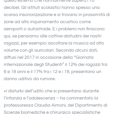
quello esterno che normalmente supera i 70
decibel. Gli istituti scolastici hanno spesso una
scarsa insonorizzazione e si trovano in prossimità di
zone ad alto inquinamento acustico come
aeroporti o autostrade. E i problemi non finiscono
qui, se pensiamo alle cattive abitudini dei nostri
ragazzi, per esempio ascoltare la musica ad alto
volume con gli auricolari. Secondo alcuni dati,
diffusi nel 2017 in occasione della “Giornata
internazionale degli Studenti” il 12% dei ragazzi tra
6 e 18 anni e il 17% tra i 12 e i 19, presentano un
danno uditivo da rumore.
«I disturbi dell’udito che si presentano durante
l’infanzia e l’adolescenza – ha commentato la
professoressa Claudia Aimoni, del Dipartimento di
Scienze biomediche e chirurgico specialistiche